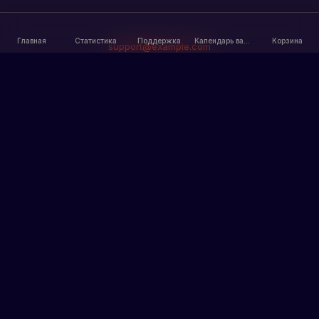
Главная
Статистика
Поддержка
Календарь вайпов
Корзина
support@example.com
Главная
Информация
Главная
Наши сервера
Статистика
Правила
Пользовательское
Новости
соглашение
Политика
конфиденциальности
Разделы
Рекорды
Бан-лист