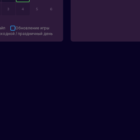
3
4
5
6
айп
Обновление игры
ходной / праздничный день