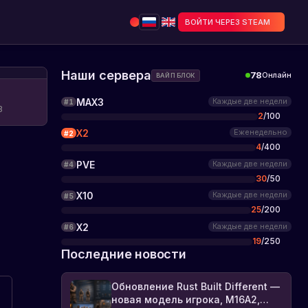
ВОЙТИ ЧЕРЕЗ STEAM
Наши сервера
78
Онлайн
ВАЙП БЛОК
MAX3
Каждые две недели
#
1
3
2
/
100
X2
Еженедельно
#
2
4
/
400
PVE
Каждые две недели
#
4
30
/
50
X10
Каждые две недели
#
5
25
/
200
X2
Каждые две недели
#
6
19
/
250
Последние новости
Обновление Rust Built Different —
новая модель игрока, M16A2,