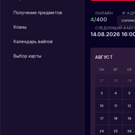
Получение предметов
ОНЛАЙН
IP АД
4
/
400
conn
Кланы
СЛЕДУЮЩИЙ ВАЙП
14.08.2026 16:
Календарь вайпов
Выбор карты
АВГУСТ
ПН
ВТ
СР
27
28
29
3
4
5
10
11
12
17
18
19
24
25
26