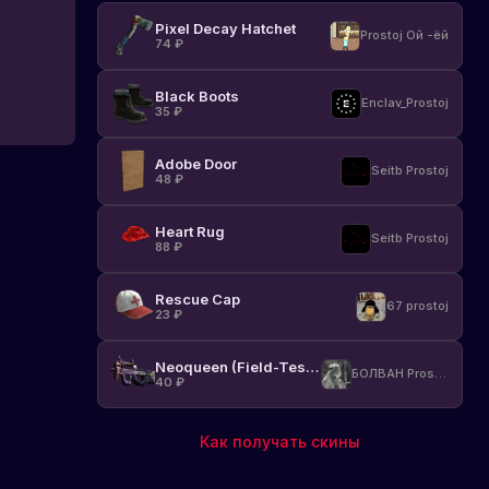
Pixel Decay Hatchet
Prostoj Ой -ёй
74
₽
Black Boots
Enclav_Prostoj
35
₽
Adobe Door
Seitb Prostoj
48
₽
Heart Rug
Seitb Prostoj
88
₽
Rescue Cap
67 prostoj
23
₽
Neoqueen (Field-Tested)
БОЛВАН Prostoj
40
₽
Как получать скины