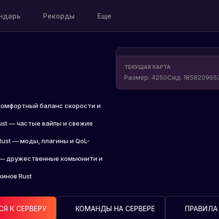
ндарь
Рекорды
Еще
ТЕКУЩАЯ КАРТА
Размер
:
4250
Сид
:
185820965
комфортный баланс скорости и
st — частые вайпы и свежие
Rust — моды, плагины и QoL-
t — дружественные комьюнити и
кинов Rust
Я К СЕРВЕРУ
КОМАНДЫ НА СЕРВЕРЕ
ПРАВИЛА