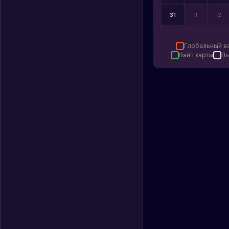
31
1
2
Глобальный в
Вайп карты
Вы