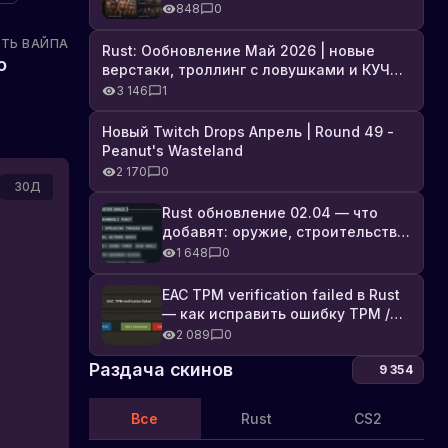
броня, Industrial DLC и полный
848
0
список изменений
ТЬ ВАЙПА
Rust: Ообновление Май 2026 | новые
о
верстаки, троллинг с ловушками и КУЧА
DLC
3 146
1
Новый Twitch Drops Апрель | Round 49 -
Peanut's Wasteland
2 170
0
30Д
Rust обновление 02.04 — что
добавят: оружие, строительство,
технологии и Farming 2.5
1 648
0
EAC TPM verification failed в Rust
— как исправить ошибку TPM /
Secure Boot
2 089
0
Раздача скинов
9 354
Все
Rust
CS2