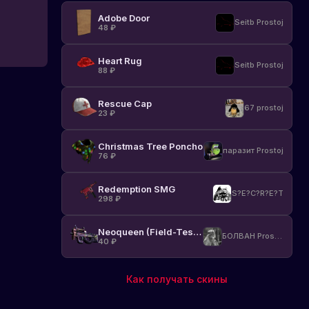
Adobe Door
Seitb Prostoj
48
₽
Heart Rug
Seitb Prostoj
88
₽
Rescue Cap
67 prostoj
23
₽
Christmas Tree Poncho
паразит Prostoj
76
₽
Redemption SMG
S?E?C?R?E?T
298
₽
Neoqueen (Field-Tested)
БОЛВАН Prostoj
40
₽
Как получать скины