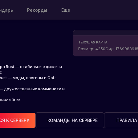
ндарь
Рекорды
Еще
ТЕКУЩАЯ КАРТА
Размер
:
4250
Сид
:
176998891
ра Rust — стабильные циклы и
с
Rust — моды, плагины и QoL-
t — дружественные комьюнити и
кинов Rust
Я К СЕРВЕРУ
КОМАНДЫ НА СЕРВЕРЕ
ПРАВИЛА