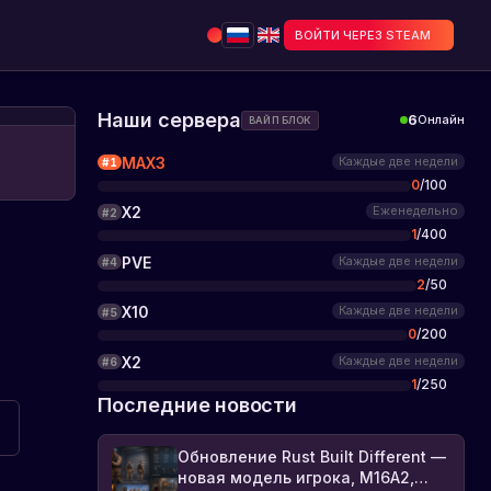
ВОЙТИ ЧЕРЕЗ STEAM
Наши сервера
6
Онлайн
ВАЙП БЛОК
MAX3
Каждые две недели
#
1
8
0
/
100
X2
Еженедельно
#
2
1
/
400
PVE
Каждые две недели
#
4
2
/
50
X10
Каждые две недели
#
5
0
/
200
X2
Каждые две недели
#
6
1
/
250
Последние новости
Обновление Rust Built Different —
новая модель игрока, M16A2,