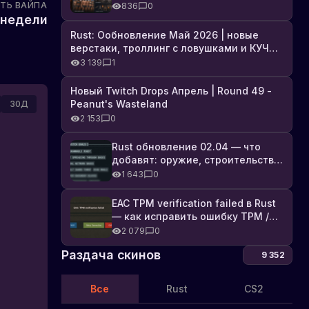
броня, Industrial DLC и полный
ТЬ ВАЙПА
836
0
список изменений
 недели
Rust: Ообновление Май 2026 | новые
верстаки, троллинг с ловушками и КУЧА
DLC
3 139
1
Новый Twitch Drops Апрель | Round 49 -
Peanut's Wasteland
30Д
2 153
0
Rust обновление 02.04 — что
добавят: оружие, строительство,
технологии и Farming 2.5
1 643
0
EAC TPM verification failed в Rust
— как исправить ошибку TPM /
Secure Boot
2 079
0
Раздача скинов
9 352
Все
Rust
CS2