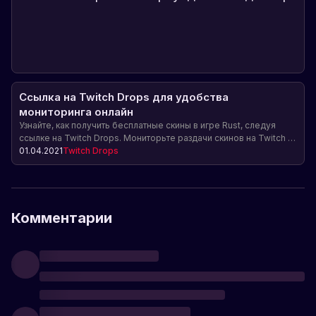
Ссылка на Twitch Drops для удобства
мониторинга онлайн
Узнайте, как получить бесплатные скины в игре Rust, следуя
ссылке на Twitch Drops. Мониторьте раздачи скинов на Twitch и
не пропускайте возможность получить редкие предметы для
01.04.2021
Twitch Drops
своего персонажа.
Комментарии