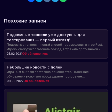
Похожие записи
Подземные тоннели уже доступны для
тестирования — первый взгляд!
Подземные тоннели - новый способ перемещения в игре Rust.
Игроки смогут использовать поезда, встречать противников и
находить ценные предметы по пути.
25.02.2021
Об обновлениях
Небольшие новости с полей!
Игра Rust в Steam постоянно обновляется. Нынешние
обновления включают процедурное построение
железнодорожных путей, улучшенную постобработку и
08.03.2022
Об обновлениях
сглаживание кольцевых дорог, исправление багов, новые звуки,
настройку состояния игрока при переходе сервера на сервер,
обновление префабов Powerline, регулировку времени суток и
отражения света, статистику улова рыбы и корректировку
пользовательского интерфейса.