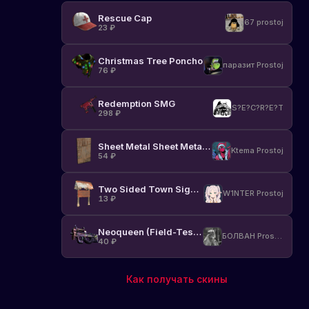
Rescue Cap
67 prostoj
23
₽
Christmas Tree Poncho
паразит Prostoj
76
₽
Redemption SMG
S?E?C?R?E?T
298
₽
Sheet Metal Sheet Metal Door
Ktema Prostoj
54
₽
Two Sided Town Sign Post
W1NTER Prostoj
13
₽
Neoqueen (Field-Tested)
БОЛВАН Prostoj
40
₽
Как получать скины