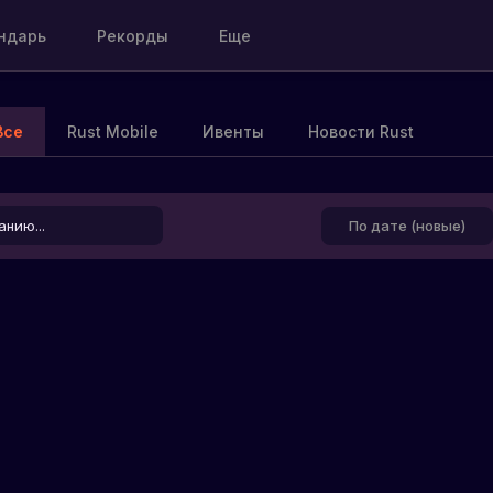
ндарь
Рекорды
Еще
Все
Rust Mobile
Ивенты
Новости Rust
По дате (новые)