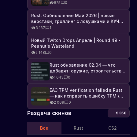
броня, Industrial DLC и полный
825
0
список изменений
Rust: Ообновление Май 2026 | новые
верстаки, троллинг с ловушками и КУЧА
DLC
3 137
1
Новый Twitch Drops Апрель | Round 49 -
Peanut's Wasteland
2 148
0
Rust обновление 02.04 — что
добавят: оружие, строительство,
технологии и Farming 2.5
1 643
0
EAC TPM verification failed в Rust
— как исправить ошибку TPM /
Secure Boot
2 069
0
Раздача скинов
9 350
Все
Rust
CS2