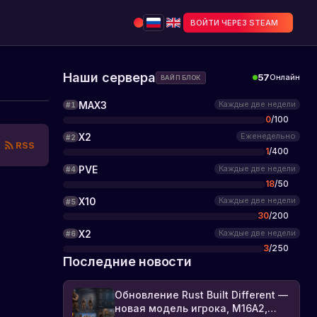
ВОЙТИ ЧЕРЕЗ STEAM
Наши сервера
57
Онлайн
ВАЙП БЛОК
MAX3
Каждые две недели
#
1
0
/
100
X2
Еженедельно
#
2
RSS
1
/
400
PVE
Каждые две недели
#
4
18
/
50
X10
Каждые две недели
#
5
30
/
200
X2
Каждые две недели
#
6
3
/
250
Последние новости
Обновление Rust Built Different —
новая модель игрока, M16A2,