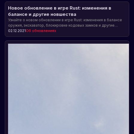
Новое обновление в игре Rust: изменения в
балансе и другие новшества
Узнайте о новом обновлении в игре Rust: изменения в балансе
оружия, экскаватор, блокировке кодовых замков и другие
новшества. Также празднование восьмой годовщины Rust и
02.12.2021
Об обновлениях
важная информация для игроков на серверах Facepunch.