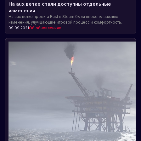
На aux ветке стали доступны отдельные
изменения
На aux ветке проекта Rust в Steam были внесены важные
изменения, улучшающие игровой процесс и комфортность
игроков. Обновления включают автоматическое прикрепление
09.09.2021
Об обновлениях
грядки к фундаменту, возможность приземления воздушного
транспорта на грузовой корабль, сохранение содержимого
табличек, картин и фоторамок, а также исправление проблем с
размещением предметов под гаражными дверями. Также
упомянуто о разработке функции управления сервером через
меню F1.