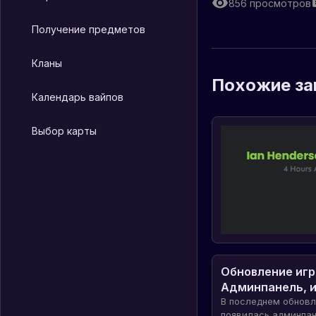
856
просмотров
Получение предметов
Кланы
Похожие за
Календарь вайпов
Выбор карты
Обновление игры
Админпанель, и
жизни и новая 
В последнем обновл
появилась админпан