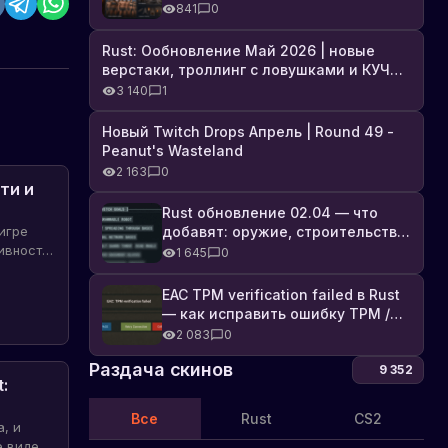
броня, Industrial DLC и полный
841
0
список изменений
Rust: Ообновление Май 2026 | новые
верстаки, троллинг с ловушками и КУЧА
DLC
3 140
1
Новый Twitch Drops Апрель | Round 49 -
Peanut's Wasteland
2 163
0
ти и
Обновление
в
Rust обновление 02.04 — что
добавят: оружие, строительство,
игре
игре
Узнайте
технологии и Farming 2.5
тивности
о
1 645
0
Rust:
ования
новом
теперь
обновлении
EAC TPM verification failed в Rust
можно
Об
в
— как исправить ошибку TPM /
10.10.2023
подбирать
обновлениях
игре
Secure Boot
2 083
0
грядки
Rust
-
Раздача скинов
9 352
:
теперь
можно
Все
Rust
CS2
подбирать
, и
грядки
е видео