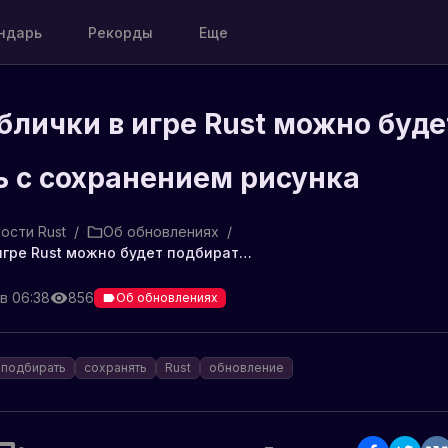
ндарь
Рекорды
Еще
блички в игре Rust можно буде
 с сохранением рисунка
ости Rust
/
Об обновлениях
/
Теперь таблички в игре Rust можно будет подбирать с сохранением рисунка
 в 06:38
856
Об обновлениях
подбирать
сохранять
Rust
обновление