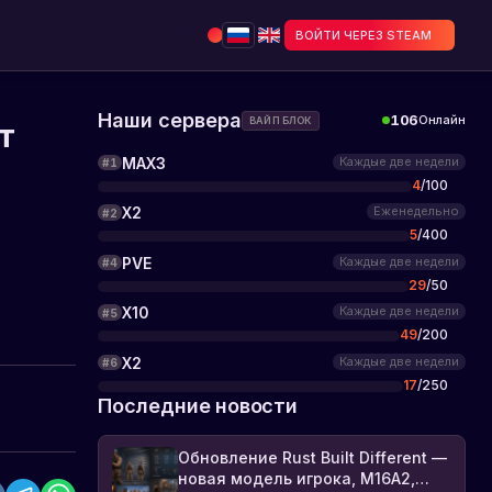
ВОЙТИ ЧЕРЕЗ STEAM
Наши сервера
106
Онлайн
ВАЙП БЛОК
т
MAX3
Каждые две недели
#
1
4
/
100
X2
Еженедельно
#
2
5
/
400
PVE
Каждые две недели
#
4
29
/
50
X10
Каждые две недели
#
5
49
/
200
X2
Каждые две недели
#
6
17
/
250
Последние новости
Обновление Rust Built Different —
новая модель игрока, M16A2,