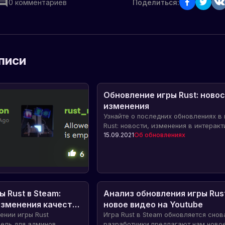
0
комментариев
Поделиться:
писи
Обновление игры Rust: новос
изменения
Узнайте о последних обновлениях в 
Rust: новости, изменения в интерак
объектов и улучшение администрир
15.09.2021
Об обновлениях
серверов.
 Rust в Steam:
Анализ обновления игры Rust
зменения качества
новое видео на Youtube
цена
ении игры Rust
Игра Rust в Steam обновляется снова
ель для админов
разработчики предлагают нам ново