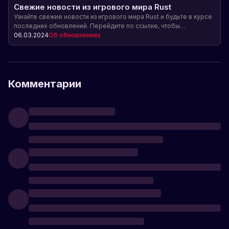
Свежие новости из игрового мира Rust
Узнайте свежие новости из игрового мира Rust и будьте в курсе
последних обновлений. Перейдите по ссылке, чтобы
посмотреть интересное видео с подробностями об изменениях
06.03.2024
Об обновлениях
в игре.
Комментарии