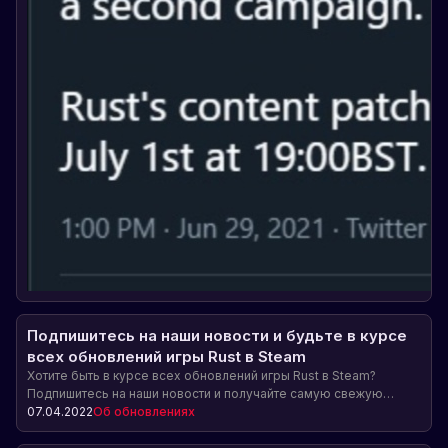
Подпишитесь на наши новости и будьте в курсе
всех обновлений игры Rust в Steam
Хотите быть в курсе всех обновлений игры Rust в Steam?
Подпишитесь на наши новости и получайте самую свежую
информацию о новых функциях, изменениях геймплея и других
07.04.2022
Об обновлениях
интересных обновлениях игры! Будьте впереди всех и имейте
эксклюзивный доступ!