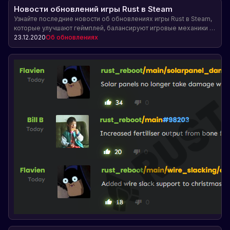
Новости обновлений игры Rust в Steam
Узнайте последние новости об обновлениях игры Rust в Steam,
которые улучшают геймплей, балансируют игровые механики и
исправляют ошибки и уязвимости, создавая более
23.12.2020
Об обновлениях
увлекательный и безопасный игровой опыт.