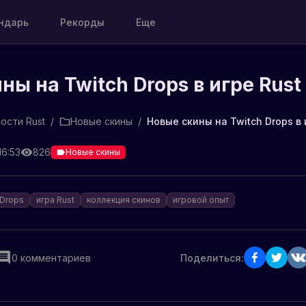
ндарь
Рекорды
Еще
ны на Twitch Drops в игре Rust
ости Rust
/
Новые скины
/
Новые скины на Twitch Drops в 
16:53
826
Новые скины
 Drops
игра Rust
коллекция скинов
игровой опыт
0
комментариев
Поделиться: