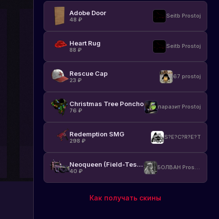
Adobe Door
Seitb Prostoj
48
₽
Heart Rug
Seitb Prostoj
88
₽
Rescue Cap
67 prostoj
23
₽
Christmas Tree Poncho
паразит Prostoj
76
₽
Redemption SMG
S?E?C?R?E?T
298
₽
Neoqueen (Field-Tested)
БОЛВАН Prostoj
40
₽
Как получать скины