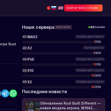
ВОЙТИ ЧЕРЕЗ STEAM
Наши сервера
43
Онлайн
ВАЙП БЛОК
MAX3
Каждые две недели
#
1
1
/
100
игре Rust
X2
Еженедельно
#
2
1
/
400
PVE
Каждые две недели
#
4
13
/
50
X10
Каждые две недели
#
5
10
/
200
X2
Каждые две недели
#
6
16
/
250
Последние новости
Обновление Rust Built Different —
новая модель игрока, M16A2,