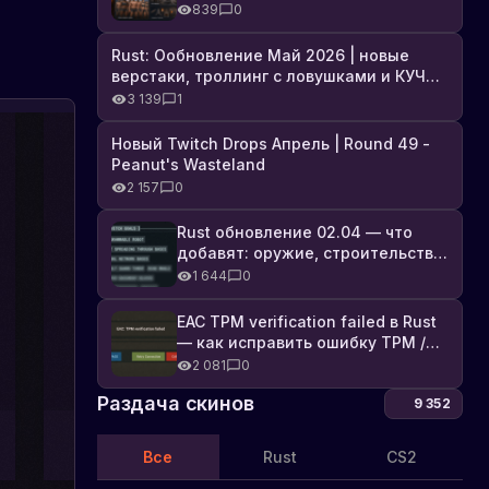
броня, Industrial DLC и полный
839
0
список изменений
Rust: Ообновление Май 2026 | новые
верстаки, троллинг с ловушками и КУЧА
DLC
3 139
1
Новый Twitch Drops Апрель | Round 49 -
Peanut's Wasteland
2 157
0
Rust обновление 02.04 — что
добавят: оружие, строительство,
технологии и Farming 2.5
1 644
0
EAC TPM verification failed в Rust
— как исправить ошибку TPM /
Secure Boot
2 081
0
Раздача скинов
9 352
Все
Rust
CS2