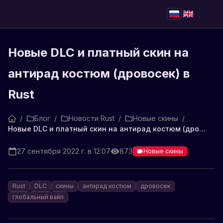
Новые DLC и платный скин на
антирад костюм (дровосек) в
Rust
/
Блог
/
Новости Rust
/
Новые скины
/
Новые DLC и платный скин на антирад костюм (дровосек) в Rust
27 сентября 2022 г. в 12:07
873
Новые скины
Rust
DLC
скины
антирад костюм
дровосек
глобальный вайп