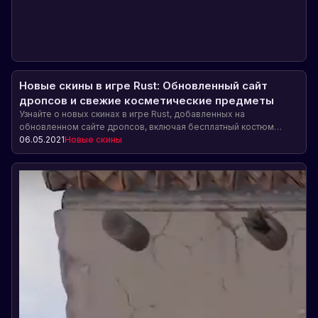
Новые скины в игре Rust: Обновленный сайт
дропсов и свежие косметические предметы
Узнайте о новых скинах в игре Rust, добавленных на
обновленном сайте дропсов, включая бесплатный костюм
ниндзи. Посетите Twitch.facepunch.com для полного списка
06.05.2021
Новые скины
скинов.