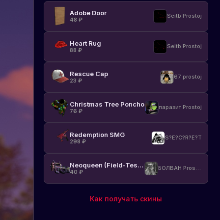
Adobe Door
Seitb Prostoj
48
₽
Heart Rug
Seitb Prostoj
88
₽
Rescue Cap
67 prostoj
23
₽
Christmas Tree Poncho
паразит Prostoj
76
₽
Redemption SMG
S?E?C?R?E?T
298
₽
Neoqueen (Field-Tested)
БОЛВАН Prostoj
40
₽
Как получать скины