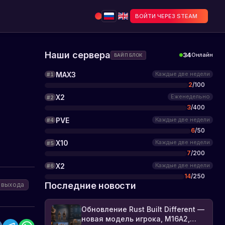
ВОЙТИ ЧЕРЕЗ STEAM
Наши сервера
34
Онлайн
ВАЙП БЛОК
MAX3
Каждые две недели
#
1
2
/
100
X2
Еженедельно
#
2
3
/
400
PVE
Каждые две недели
#
4
6
/
50
X10
Каждые две недели
#
5
7
/
200
X2
Каждые две недели
#
6
14
/
250
Последние новости
 выхода
Обновление Rust Built Different —
новая модель игрока, M16A2,