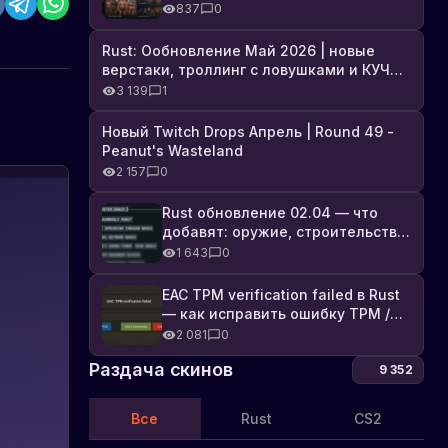
броня, Industrial DLC и полный
837
0
список изменений
Rust: Ообновление Май 2026 | новые
верстаки, троллинг с ловушками и КУЧА
DLC
3 139
1
Новый Twitch Drops Апрель | Round 49 -
Peanut's Wasteland
2 157
0
Rust обновление 02.04 — что
добавят: оружие, строительство,
технологии и Farming 2.5
1 643
0
EAC TPM verification failed в Rust
— как исправить ошибку TPM /
Secure Boot
2 081
0
Раздача скинов
9 352
Все
Rust
CS2