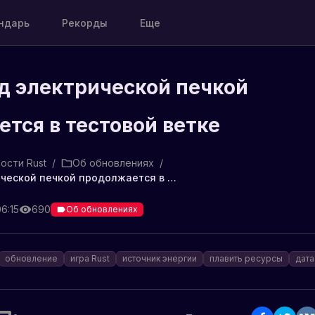
ндарь
Рекорды
Еще
д электрической печкой
тся в тестовой ветке
ости Rust
/
Об обновлениях
/
Работа над электрической печкой продолжается в тестовой ветке
6:15
690
Об обновлениях
обновление
игра Rust
источник энергии
плавить ресурсы
дата