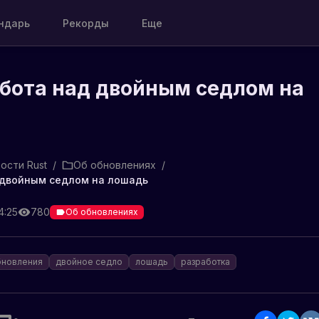
ндарь
Рекорды
Еще
бота над двойным седлом на
ости Rust
/
Об обновлениях
/
 двойным седлом на лошадь
4:25
780
Об обновлениях
бновления
двойное седло
лошадь
разработка