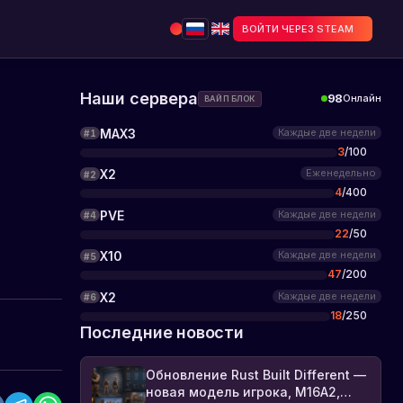
ВОЙТИ ЧЕРЕЗ STEAM
Наши сервера
98
Онлайн
ВАЙП БЛОК
MAX3
Каждые две недели
#
1
3
/
100
X2
Еженедельно
#
2
4
/
400
PVE
Каждые две недели
#
4
22
/
50
X10
Каждые две недели
#
5
47
/
200
X2
Каждые две недели
#
6
18
/
250
Последние новости
Обновление Rust Built Different —
новая модель игрока, M16A2,