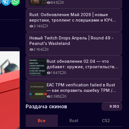
броня, Industrial DLC и полный
843
0
список изменений
Rust: Ообновление Май 2026 | новые
верстаки, троллинг с ловушками и КУЧА
DLC
3 140
1
Новый Twitch Drops Апрель | Round 49 -
Peanut's Wasteland
2 164
0
Начата
работа
Rust обновление 02.04 — что
добавят: оружие, строительство,
над
Начата
технологии и Farming 2.5
работа
1 647
0
новым
над
вагоном
новым
EAC TPM verification failed в Rust
«Кабуз»
вагоном
— как исправить ошибку TPM /
-
«Кабуз»
Secure Boot
2 085
0
последний
в
вагон
игре
Раздача скинов
9 353
Rust.
в
В
составе
Все
Rust
CS2
вагоне
поезда
будет