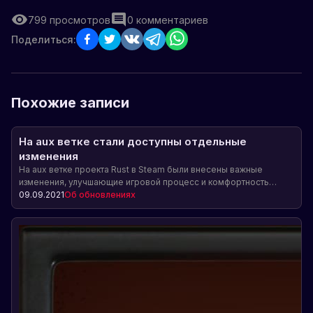
799
просмотров
0
комментариев
Поделиться:
Похожие записи
На aux ветке стали доступны отдельные
изменения
На aux ветке проекта Rust в Steam были внесены важные
изменения, улучшающие игровой процесс и комфортность
игроков. Обновления включают автоматическое прикрепление
09.09.2021
Об обновлениях
грядки к фундаменту, возможность приземления воздушного
транспорта на грузовой корабль, сохранение содержимого
табличек, картин и фоторамок, а также исправление проблем с
размещением предметов под гаражными дверями. Также
упомянуто о разработке функции управления сервером через
меню F1.