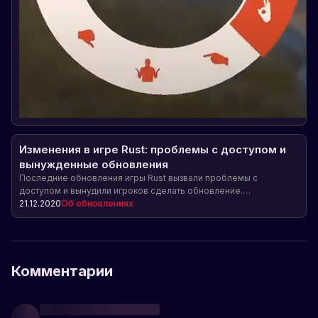
Изменения в игре Rust: проблемы с доступом и
вынужденные обновления
Последние обновления игры Rust вызвали проблемы с
доступом и вынудили игроков сделать обновление.
Разработчики работают над исправлением проблемы и ищут
21.12.2020
Об обновлениях
компромисс между безопасностью и удобством для
пользователей.
Комментарии