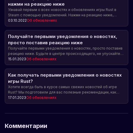
нажми на реакцию ниже
Узнавай первым о всех новостях и обновлениях игры Rust в
Steam с помощью уведомлений. Нажми на реакцию ниже,
чтобы подписаться на уведомления.
03.10.2022
Об обновлениях
Получайте первыми уведомления о новостях,
просто поставив реакцию ниже
Получайте первыми уведомления о новостях, просто поставив
реакцию ниже. Будьте в центре происходящего, не упускайте
важные обновления и изменения в игре Rust в Steam.
15.01.2023
Об обновлениях
Как получать первыми уведомления о новостях
игры Rust?
Хотите всегда быть в курсе самых свежих новостей об игре
Rust? Мы подготовили для вас полезные рекомендации, как
получать уведомления о новостях первыми!
17.01.2023
Об обновлениях
Комментарии