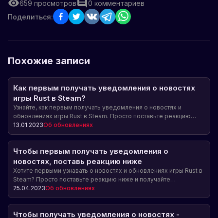
659
просмотров
0
комментариев
Поделиться:
Похожие записи
Как первым получать уведомления о новостях
игры Rust в Steam?
Узнайте, как первым получать уведомления о новостях и
обновлениях игры Rust в Steam. Просто поставьте реакцию
ниже и будьте в курсе последних событий!
13.01.2023
Об обновлениях
Чтобы первым получать уведомления о
новостях, поставь реакцию ниже
Хотите первыми узнавать о новостях и обновлениях игры Rust в
Steam? Просто поставьте реакцию ниже и получайте
уведомления прямо в свои Steam!
25.04.2023
Об обновлениях
Чтобы получать уведомления о новостях -