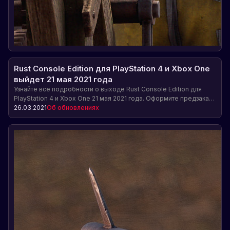
Rust Console Edition для PlayStation 4 и Xbox One
выйдет 21 мая 2021 года
Узнайте все подробности о выходе Rust Console Edition для
PlayStation 4 и Xbox One 21 мая 2021 года. Оформите предзаказ
на игру и получите эксклюзивные бонусы: наборы скинов,
26.03.2021
Об обновлениях
ранний доступ и многое другое.