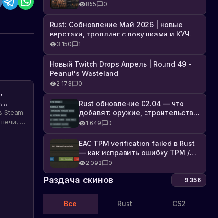
броня, Industrial DLC и полный
855
0
список изменений
Rust: Ообновление Май 2026 | новые
верстаки, троллинг с ловушками и КУЧА
DLC
3 150
1
Новый Twitch Drops Апрель | Round 49 -
Peanut's Wasteland
2 173
0
,
Появилась
е
первая
Rust обновление 02.04 — что
добавят: оружие, строительство,
в Steam
информация
Появилась
технологии и Farming 2.5
печи, а
первая
1 649
0
о
ва и
информация
модели
гранат.
о
EAC TPM verification failed в Rust
коктейля
!
модели
— как исправить ошибку TPM /
Молотова
коктейля
Secure Boot
2 092
0
|
Молотова
Новости
в
Раздача скинов
9 356
игре
Rust
Rust.
Все
Rust
CS2
Будут
представлены