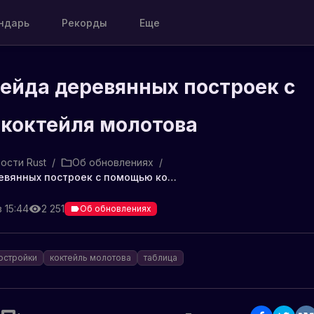
ндарь
Рекорды
Еще
ейда деревянных построек с
коктейля молотова
ости Rust
/
Об обновлениях
/
Таблица рейда деревянных построек с помощью коктейля молотова
в 15:44
2 251
Об обновлениях
остройки
коктейль молотова
таблица