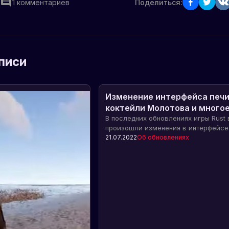
1
комментариев
Поделиться:
писи
Изменение интерфейса печи
коктейли Молотова и много
другое!
В последних обновлениях игры Rust 
произошли изменения в интерфейсе 
также добавились коктейли Молото
21.07.2022
Об обновлениях
возможно появление светошумовых 
Узнайте подробности в нашей статье