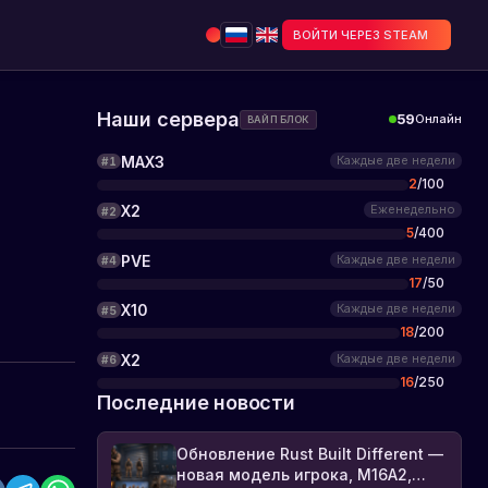
ВОЙТИ ЧЕРЕЗ STEAM
Наши сервера
59
Онлайн
ВАЙП БЛОК
MAX3
Каждые две недели
#
1
2
/
100
X2
Еженедельно
#
2
5
/
400
PVE
Каждые две недели
#
4
17
/
50
X10
Каждые две недели
#
5
18
/
200
X2
Каждые две недели
#
6
16
/
250
Последние новости
Обновление Rust Built Different —
новая модель игрока, M16A2,