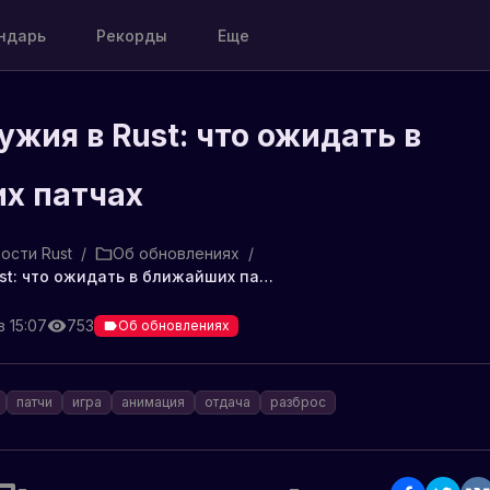
ндарь
Рекорды
Еще
ужия в Rust: что ожидать в
х патчах
ости Rust
/
Об обновлениях
/
Баланс оружия в Rust: что ожидать в ближайших патчах
в 15:07
753
Об обновлениях
патчи
игра
анимация
отдача
разброс