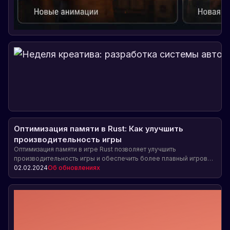
Оптимизация памяти в Rust: Как улучшить
производительность игры
Оптимизация памяти в игре Rust позволяет улучшить
производительность игры и обеспечить более плавный игровой
процесс. В последнем обновлении разработчики выполнили
02.02.2024
Об обновлениях
важные оптимизации, сократив потребление памяти на
несколько гигабайт. Команда разработчиков продолжает
работать над улучшением производительности и дальнейшей
оптимизацией игры.