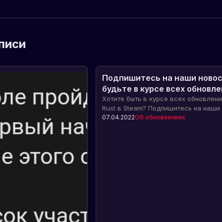
писи
Подпишитесь на наши новос
будьте в курсе всех обновл
игры Rust в Steam
Хотите быть в курсе всех обновлени
Rust в Steam? Подпишитесь на наши
и получайте самую свежую информ
07.04.2022
Об обновлениях
новых функциях, изменениях геймпл
других интересных обновлениях игры
впереди всех и имейте эксклюзивн
доступ!