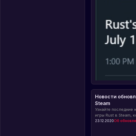
Новости обновле
Steam
Узнайте последние 
игры Rust в Steam, 
геймплей, балансир
23.12.2020
Об обновле
исправляют ошибки 
более увлекательны