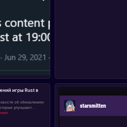
ний игры Rust в
новости об обновлениях
которые улучшают
уют игровые механики и
ниях
и уязвимости, создавая
й и безопасный игровой