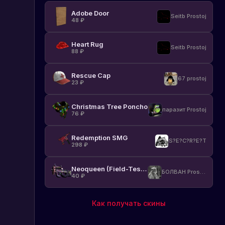
Adobe Door
Seitb Prostoj
48
₽
Heart Rug
Seitb Prostoj
88
₽
Rescue Cap
67 prostoj
23
₽
Christmas Tree Poncho
паразит Prostoj
76
₽
Redemption SMG
S?E?C?R?E?T
298
₽
Neoqueen (Field-Tested)
БОЛВАН Prostoj
40
₽
Как получать скины