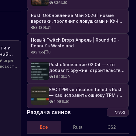
броня, Industrial DLC и полный
836
0
список изменений
Rust: Ообновление Май 2026 | новые
верстаки, троллинг с ловушками и КУЧА
DLC
3 139
1
Новый Twitch Drops Апрель | Round 49 -
Peanut's Wasteland
ти и
2 155
0
ений
й игры
Rust обновление 02.04 — что
 новости
добавят: оружие, строительство,
ацию о
технологии и Farming 2.5
1 643
0
ея и
! Будьте
EAC TPM verification failed в Rust
ый
— как исправить ошибку TPM /
Secure Boot
2 081
0
Раздача скинов
9 352
Все
Rust
CS2