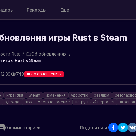
ндарь
Рекорды
Еще
бновления игры Rust в Steam
ости Rust
/
Об обновлениях
/
 игры Rust в Steam
 12:39
749
Об обновлениях
е
игра Rust
Steam
изменения
удобство
реализм
безопаснос
одежда
звук
местоположение
патрульный вертолет
игровой
0
комментариев
Поделиться: