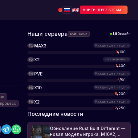
ВОЙТИ ЧЕРЕЗ STEAM
Наши сервера
16
Онлайн
ВАЙП БЛОК
MAX3
Каждые две недели
#
1
0
/
100
X2
Еженедельно
#
2
1
/
400
PVE
Каждые две недели
#
4
5
/
50
X10
Каждые две недели
#
5
5
/
200
ть
X2
Каждые две недели
#
6
 процесс
2
/
250
Последние новости
Обновление Rust Built Different —
новая модель игрока, M16A2,