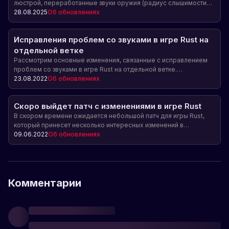
люстрой, переработанные звуки оружия (радиус слышимости
до 700 м), анонс глубоководной зоны в Naval Update,
28.08.2025
Об обновлениях
исправления багов и улучшения геймплея.
Исправления проблем со звуками в игре Rust на
отдельной ветке
Рассмотрим основные изменения, связанные с исправлением
проблем со звуками в игре Rust на отдельной ветке.
Отделённые звуки выстрелов, гвоздомёта и звуков танка Брэдли
23.08.2022
Об обновлениях
теперь воспроизводятся более приглушённо и усилилась их
реверберация. Кроме того, были исправлены некорректные
Скоро выйдет патч с изменениями в игре Rust
воспроизведения звуков гвоздомёта от третьего лица.
Улучшение звукового сопровождения в игре Rust.
В скором времени ожидается небольшой патч для игры Rust,
который принесет несколько интересных изменений в
геймплей. Более подробно рассмотрим, чего ожидать от этого
09.06.2022
Об обновлениях
обновления.
Комментарии