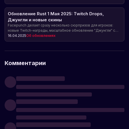
ивентов. Подробности в статье!
Обновление Rust 1 Мая 2025: Twitch Drops,
Джунгли и новые скины
Facepunch делает сразу несколько сюрпризов для игроков:
новые Twitch-награды, масштабное обновление "Джунгли" с
абсолютно новым геймплеем и эксклюзивные скины, которые
16.04.2025
Об обновлениях
уже вызвали ажиотаж на торговой площадке. Узнайте первыми,
что вас ждет в ближайшие недели!
Комментарии