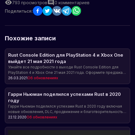
793
просмотров
0
комментариев
Поделиться:
Похожие записи
Rust Console Edition для PlayStation 4 и Xbox One
выйдет 21 мая 2021 года
Узнайте все подробности о выходе Rust Console Edition для
PlayStation 4 и Xbox One 21 мая 2021 года. Оформите предзаказ
на игру и получите эксклюзивные бонусы: наборы скинов,
26.03.2021
Об обновлениях
ранний доступ и многое другое.
Гарри Ньюман поделился успехами Rust в 2020
году
Гарри Ньюман поделился успехами Rust в 2020 году включая
новые обновления, DLC, продвижение и благотворительность.
Также были даны обещания о выходе консольной версии в 2021
22.12.2020
Об обновлениях
году. Статья также содержит статистические данные о
продажах и доходе от DLC.