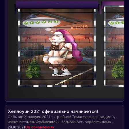
Хеллоуин 2021 официально начинается!
Событие Хеллоуин 2021 в игре Rust! Тематические предметы,
ивент, питомец-Франкештейн, возможность украсить дома
тыквами и возвращение некоторых предметов из предыдущих
28.10.2021
Об обновлениях