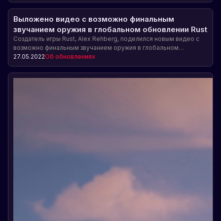
игроками, побитых рекордах онлайна, продажах предметов на
торговой площадке и финансовых показателях игры.
Выложено видео с возможно финальным
звучанием оружия в глобальном обновлении Rust
Создатель игры Rust, Alex Rehberg, поделился новым видео с
возможно финальным звучанием оружия в глобальном
обновлении, которое планируется выпустить 2 июня.
27.05.2022
Об обновлениях