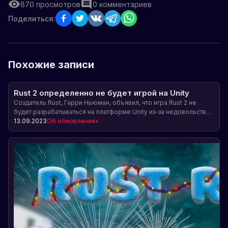
870
просмотров
0
комментариев
Поделиться:
Похожие записи
Rust 2 определенно не будет игрой на Unity
Создатель Rust, Гарри Ньюман, объявил, что игра Rust 2 не
будет разрабатываться на платформе Unity из-за недовольства
новой платой за установку. Разработчики Rust 2 ищут
13.09.2023
Об обновлениях
альтернативные варианты разработки.