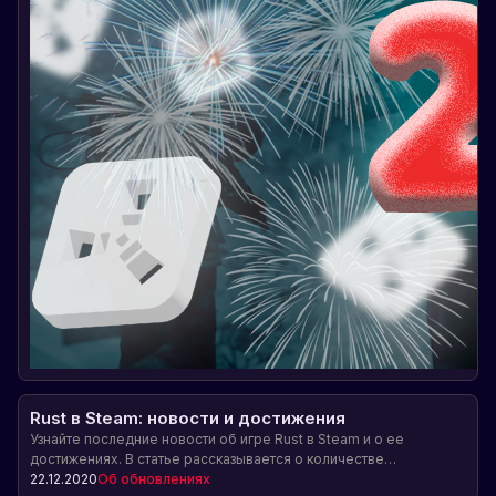
Rust в Steam: новости и достижения
Узнайте последние новости об игре Rust в Steam и о ее
достижениях. В статье рассказывается о количестве
добавлений Rust в список желаемых, борьбе с нечестными
22.12.2020
Об обновлениях