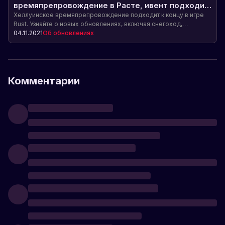
времяпрепровождение в Расте, ивент подходит
к концу и вечером нас ждет обновление!
Хеллуинское времяпрепровождение подходит к концу в игре
Rust. Узнайте о новых обновлениях, включая снегоход,
коллайдер и переработку моделей. Будьте в курсе изменений
04.11.2021
Об обновлениях
времени обновления.
Комментарии