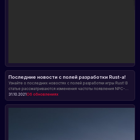
Последние новости с полей разработки Rust-a!
Узнайте о последних новостях с полей разработки игры Rust! В
статье рассматриваются изменения частоты появления NPC-
учёных, новые возможности для "жилых" домов, доступность
31.10.2021
Об обновлениях
MLRS на тестовой ветке и другие интересные обновления.