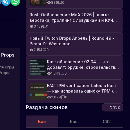
броня, Industrial DLC и полный
836
0
список изменений
Rust: Ообновление Май 2026 | новые
верстаки, троллинг с ловушками и КУЧА
DLC
3 139
1
Новый Twitch Drops Апрель | Round 49 -
Peanut's Wasteland
2 154
0
 Props
Фильтры
в
Rust обновление 02.04 — что
добавят: оружие, строительство,
ля игры
игре
Узнайте
технологии и Farming 2.5
Props
о
1 643
0
Rust:
урона и
новых
новые
правилах
EAC TPM verification failed в Rust
правила
в
— как исправить ошибку TPM /
и
игре
Secure Boot
2 079
0
последстви
Rust,
связанных
Раздача скинов
9 352
с
использовани
Все
Rust
CS2
фильтров,
и