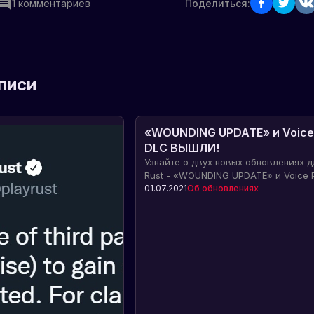
1
комментариев
Поделиться:
писи
«WOUNDING UPDATE» и Voice
DLC ВЫШЛИ!
Узнайте о двух новых обновлениях д
Rust - «WOUNDING UPDATE» и Voice 
DLC. Ощутите улучшенную механику 
01.07.2021
Об обновлениях
новые голосовые эффекты в игре.