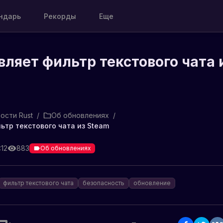
ндарь
Рекорды
Еще
вляет фильтр текстового чата 
ости Rust
/
Об обновлениях
/
ьтр текстового чата из Steam
:12
883
Об обновлениях
фильтр текстового чата
безопасность
обновление