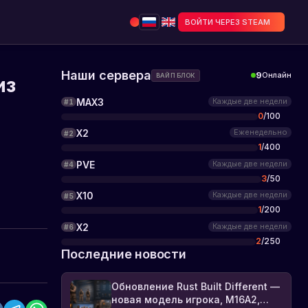
ВОЙТИ ЧЕРЕЗ STEAM
Наши сервера
9
Онлайн
ВАЙП БЛОК
из
MAX3
Каждые две недели
#
1
0
/
100
X2
Еженедельно
#
2
1
/
400
PVE
Каждые две недели
#
4
3
/
50
X10
Каждые две недели
#
5
1
/
200
X2
Каждые две недели
#
6
2
/
250
Последние новости
Обновление Rust Built Different —
новая модель игрока, M16A2,