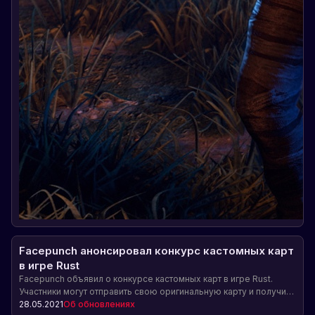
Facepunch анонсировал конкурс кастомных карт
в игре Rust
Facepunch объявил о конкурсе кастомных карт в игре Rust.
Участники могут отправить свою оригинальную карту и получить
шанс быть признанными командой разработчиков и получить
28.05.2021
Об обновлениях