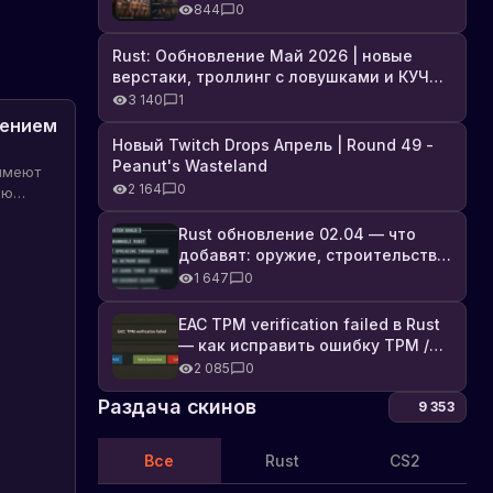
броня, Industrial DLC и полный
844
0
список изменений
Rust: Ообновление Май 2026 | новые
верстаки, троллинг с ловушками и КУЧА
DLC
3 140
1
лением
Новый Twitch Drops Апрель | Round 49 -
Peanut's Wasteland
 имеют
2 164
0
ью
ена
Rust обновление 02.04 — что
 и
добавят: оружие, строительство,
пуна и
технологии и Farming 2.5
1 647
0
уста.
EAC TPM verification failed в Rust
— как исправить ошибку TPM /
Secure Boot
2 085
0
Раздача скинов
9 353
Все
Rust
CS2