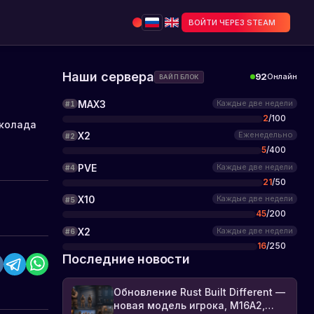
ВОЙТИ ЧЕРЕЗ STEAM
Наши сервера
92
Онлайн
ВАЙП БЛОК
MAX3
Каждые две недели
#
1
2
/
100
колада
X2
Еженедельно
#
2
5
/
400
PVE
Каждые две недели
#
4
21
/
50
X10
Каждые две недели
#
5
45
/
200
X2
Каждые две недели
#
6
16
/
250
Последние новости
Обновление Rust Built Different —
новая модель игрока, M16A2,