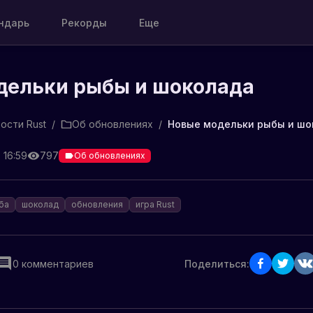
ндарь
Рекорды
Еще
дельки рыбы и шоколада
ости Rust
/
Об обновлениях
/
Новые модельки рыбы и шо
 16:59
797
Об обновлениях
ба
шоколад
обновления
игра Rust
0
комментариев
Поделиться: