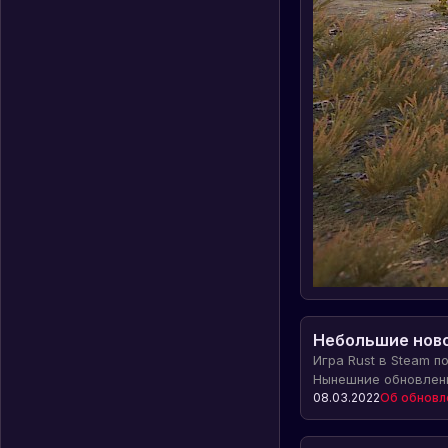
Небольшие ново
Игра Rust в Steam п
Нынешние обновлен
процедурное постр
08.03.2022
Об обновл
путей, улучшенную 
сглаживание кольце