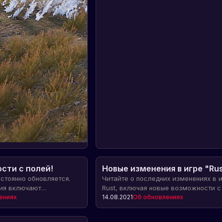
сти с полей!
Новые изменения в игре "Rus
остоянно обновляется.
Читайте о последних изменениях в 
ия включают
Rust, включая новые возможности с
оение железнодорожных
ениях
едой, кемпер-модулем и другими
14.08.2021
Об обновлениях
постобработку и
интересными объектами.
вых дорог, исправление