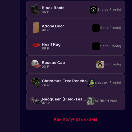
Black Boots
Enclav_Prostoj
35
₽
Adobe Door
Seitb Prostoj
48
₽
Heart Rug
Seitb Prostoj
88
₽
Rescue Cap
67 prostoj
23
₽
Christmas Tree Poncho
паразит Prostoj
76
₽
Neoqueen (Field-Tested)
БОЛВАН Prostoj
40
₽
Как получать скины