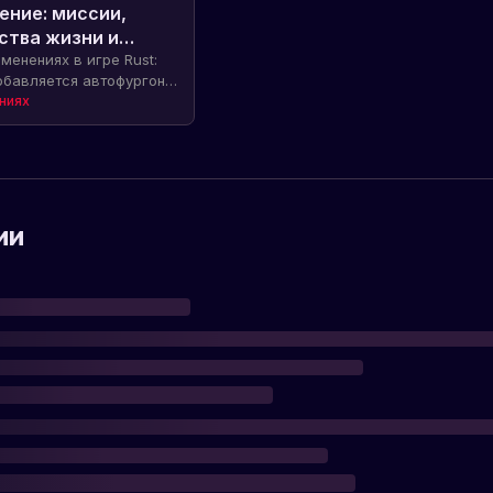
 настройку состояния
ение: миссии,
е сервера на сервер,
ства жизни и
в Powerline,
менениях в игре Rust:
и суток и отражения
обавляется автофургон,
лова рыбы и
и настройки
ниях
зовательского
ыши.
ии