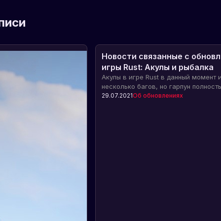
писи
Новости связанные с обнов
игры Rust: Акулы и рыбалка
Акулы в игре Rust в данный момент
несколько багов, но гарпун полност
функционален. Также в игре добавл
29.07.2021
Об обновлениях
рыбалка с различными видами рыбы
возможностью продажи улова. У гар
удочки пока нет стоимости крафта.
Подводное обновление выйдет 5 авг