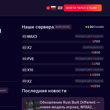
ВОЙТИ ЧЕРЕЗ STEAM
Наши сервера
100
Онлайн
ВАЙП БЛОК
я
MAX3
Каждые две недели
#
1
3
/
100
X2
Еженедельно
#
2
6
/
400
PVE
Каждые две недели
#
4
32
/
50
X10
Каждые две недели
#
5
43
/
200
X2
Каждые две недели
#
6
16
/
250
Последние новости
мыши
Обновление Rust Built Different —
новая модель игрока, M16A2,