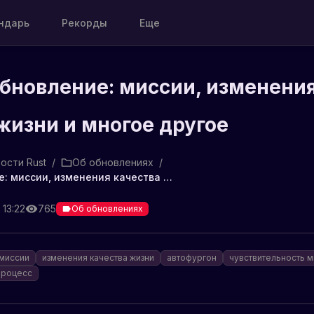
ндарь
Рекорды
Еще
бновление: миссии, изменени
жизни и многое другое
ости Rust
/
Об обновлениях
/
⚠ Новое обновление: миссии, изменения качества жизни и многое другое
 13:22
765
Об обновлениях
миссии
изменения качества жизни
автофургон
чувствительность 
процесс