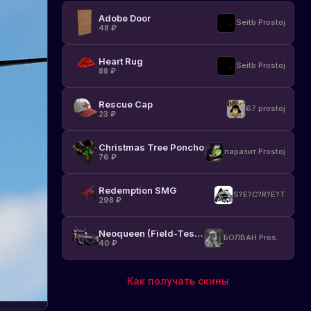
Adobe Door
Seitb Prostoj
48
₽
Heart Rug
Seitb Prostoj
88
₽
Rescue Cap
67 prostoj
23
₽
Christmas Tree Poncho
паразит Prostoj
76
₽
Redemption SMG
S?E?C?R?E?T
298
₽
Neoqueen (Field-Tested)
БОЛВАН Prostoj
40
₽
Как получать скины