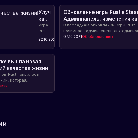
Улучшение
Обновление игры Rust в Stea
качества
Админпанель, изменения ка
жизни!
Игра
жизни и новая цена
В последнем обновлении игры Rust
Rust
появилась админпанель для админо
в
Об
серверов, а также внесены изменен
07.10.2021
Об обновлениях
22.10.2023
обновлениях
Steam
улучшения качества игры. Стоимост
добавила
также увеличена. Узнайте подробнос
новое
нашей статье.
улучшение,
тке вышла новая
позволяющее
ий качества жизни
мгновенно
гры Rust появилась
перекрасить
ний, которая
одежду
ет комфорт игрового
ниях
игроков,
 жизни игроков. Узнайте
что
х функциях и изменениях
повышает
индивидуальность
и
визуальное
ии
единство
клановых
игроков.