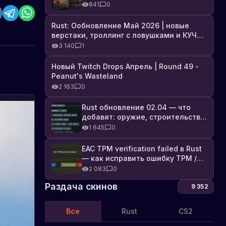
броня, Industrial DLC и полный
841
0
список изменений
Rust: Ообновление Май 2026 | новые
верстаки, троллинг с ловушками и КУЧА
DLC
3 140
1
Новый Twitch Drops Апрель | Round 49 -
Peanut's Wasteland
2 163
0
Rust обновление 02.04 — что
добавят: оружие, строительство,
технологии и Farming 2.5
1 645
0
EAC TPM verification failed в Rust
— как исправить ошибку TPM /
Secure Boot
2 083
0
Раздача скинов
9 352
Все
Rust
CS2