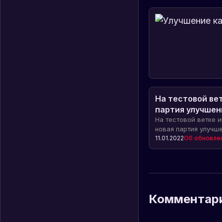
На тестовой ве
партия улучшен
На тестовой ветке и
новая партия улучше
значительно повыша
11.01.2022
Об обновле
процесса и качество
подробности о новы
в статье.
Комментар