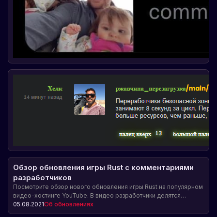
Обзор обновления игры Rust с комментариями
разработчиков
Посмотрите обзор нового обновления игры Rust на популярном
видео-хостинге YouTube. В видео разработчики делятся
свежими новостями о последних изменениях и улучшениях в
05.08.2021
Об обновлениях
игре, а также делятся своими комментариями и советами.