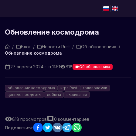
Обновление космодрома
/
Блог
/
Новости Rust
/
Об обновлениях
/
Обновление космодрома
27 апреля 2024 г. в 11:51
818
Об обновлениях
обновление космодрома
игра Rust
головоломки
ценные предметы
добыча
выживание
818
просмотров
0
комментариев
Поделиться: