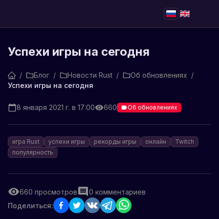
Успехи игры на сегодня
/
Блог
/
Новости Rust
/
Об обновлениях
/
Успехи игры на сегодня
8 января 2021 г. в 17:00
660
Об обновлениях
игра Rust
успехи игры
рекорды игры
онлайн
Twitch
популярность
660
просмотров
0
комментариев
Поделиться: