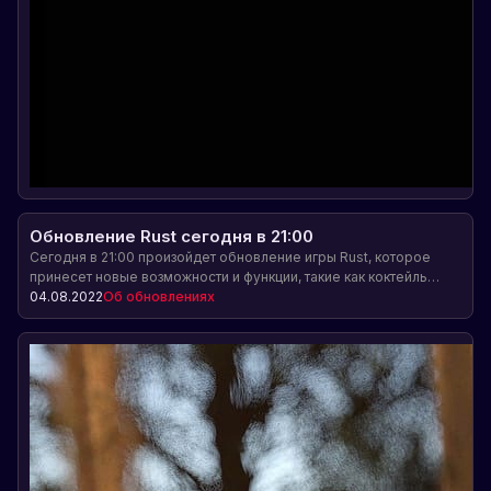
Обновление Rust сегодня в 21:00
Сегодня в 21:00 произойдет обновление игры Rust, которое
принесет новые возможности и функции, такие как коктейль
молотова, светошумовые гранаты, новый локомотив, грузовые
04.08.2022
Об обновлениях
вагоны и многое другое.