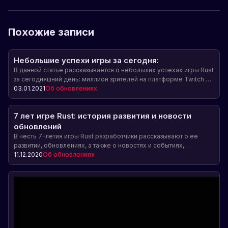
Похожие записи
Небольшие успехи игры за сегодня:
В данной статье рассказывается о небольших успехах игры Rust
за сегодняшний день: миллион зрителей на платформе Twitch и
новый рекорд онлайна — 131 тысяча игроков в сети.
03.01.2021
Об обновлениях
7 лет игре Rust: история развития и новости
обновлений
В честь 7-летия игры Rust разработчики рассказывают о ее
развитии, обновлениях, а также о новостях и событиях,
связанных с этим праздником.
11.12.2020
Об обновлениях