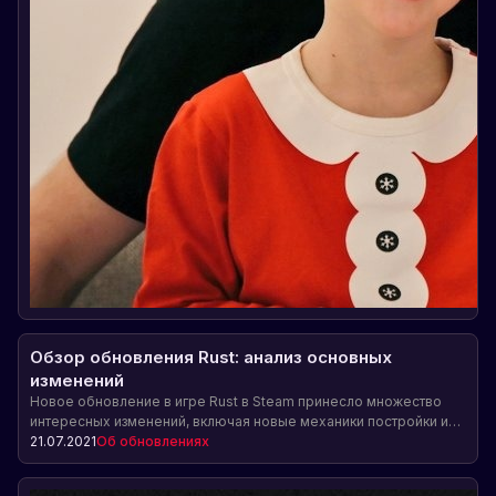
Обзор обновления Rust: анализ основных
изменений
Новое обновление в игре Rust в Steam принесло множество
интересных изменений, включая новые механики постройки и
ремонта, балансировку оружия и снаряжения, добавление
21.07.2021
Об обновлениях
новых предметов и ресурсов, улучшение системы прогрессии и
исправление ошибок. Узнайте, как эти изменения повлияют на