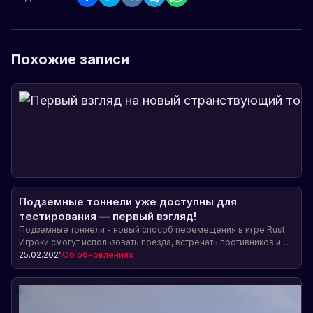
Похожие записи
Подземные тоннели уже доступны для
тестирования — первый взгляд!
Подземные тоннели - новый способ перемещения в игре Rust.
Игроки смогут использовать поезда, встречать противников и
находить ценные предметы по пути.
25.02.2021
Об обновлениях