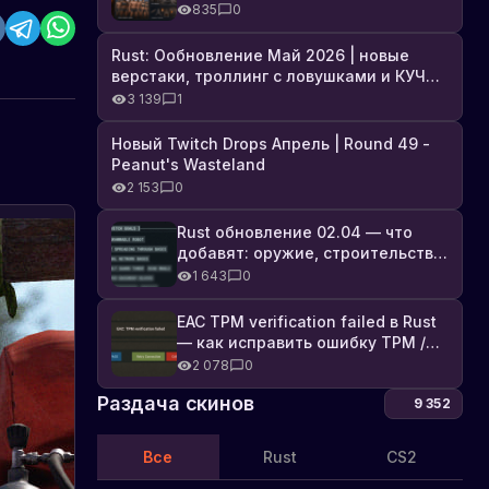
броня, Industrial DLC и полный
835
0
список изменений
Rust: Ообновление Май 2026 | новые
верстаки, троллинг с ловушками и КУЧА
DLC
3 139
1
Новый Twitch Drops Апрель | Round 49 -
Peanut's Wasteland
2 153
0
Rust обновление 02.04 — что
добавят: оружие, строительство,
технологии и Farming 2.5
1 643
0
EAC TPM verification failed в Rust
— как исправить ошибку TPM /
Secure Boot
2 078
0
Раздача скинов
9 352
Все
Rust
CS2