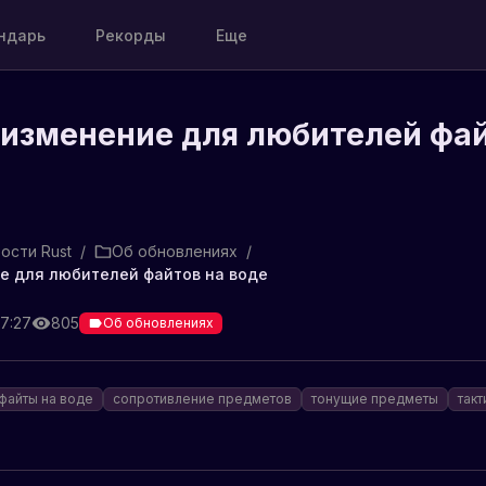
ндарь
Рекорды
Еще
 изменение для любителей фа
ости Rust
/
Об обновлениях
/
е для любителей файтов на воде
07:27
805
Об обновлениях
файты на воде
сопротивление предметов
тонущие предметы
такт