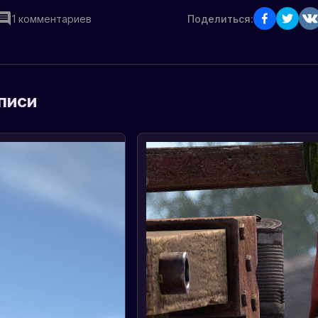
1
комментариев
Поделиться:
писи