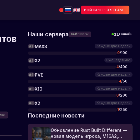
ВОЙТИ ЧЕРЕЗ STEAM
Наши сервера
11
Онлайн
ВАЙП БЛОК
йтов
MAX3
Каждые две недели
#
1
0
/
100
X2
Еженедельно
#
2
4
/
400
PVE
Каждые две недели
#
4
4
/
50
X10
Каждые две недели
#
5
0
/
200
X2
Каждые две недели
#
6
1
/
250
Последние новости
ика
Обновление Rust Built Different —
новая модель игрока, M16A2,