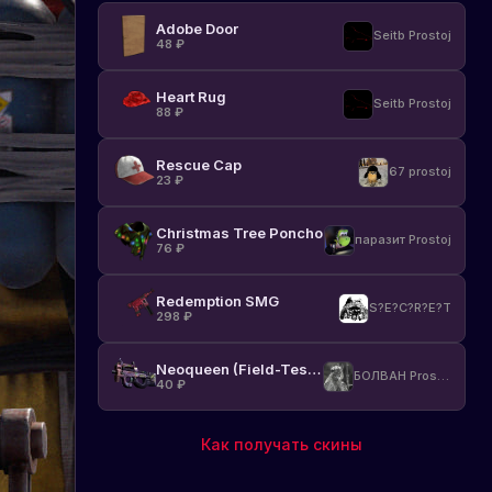
Adobe Door
Seitb Prostoj
48
₽
Heart Rug
Seitb Prostoj
88
₽
Rescue Cap
67 prostoj
23
₽
Christmas Tree Poncho
паразит Prostoj
76
₽
Redemption SMG
S?E?C?R?E?T
298
₽
Neoqueen (Field-Tested)
БОЛВАН Prostoj
40
₽
Как получать скины