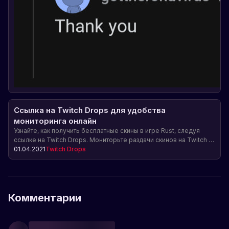
Ссылка на Twitch Drops для удобства
мониторинга онлайн
Узнайте, как получить бесплатные скины в игре Rust, следуя
ссылке на Twitch Drops. Мониторьте раздачи скинов на Twitch и
не пропускайте возможность получить редкие предметы для
01.04.2021
Twitch Drops
своего персонажа.
Комментарии