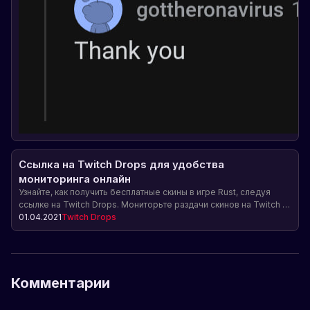
Ссылка на Twitch Drops для удобства
мониторинга онлайн
Узнайте, как получить бесплатные скины в игре Rust, следуя
ссылке на Twitch Drops. Мониторьте раздачи скинов на Twitch и
не пропускайте возможность получить редкие предметы для
01.04.2021
Twitch Drops
своего персонажа.
Комментарии