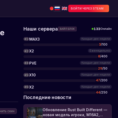
ВОЙТИ ЧЕРЕЗ STEAM
Наши сервера
133
Онлайн
ВАЙП БЛОК
те
MAX3
Каждые две недели
#
1
3
/
100
X2
Еженедельно
#
2
8
/
400
PVE
Каждые две недели
#
4
29
/
50
X10
Каждые две недели
#
5
47
/
200
X2
Каждые две недели
#
6
44
/
250
Последние новости
Обновление Rust Built Different —
чить скин
новая модель игрока, M16A2,