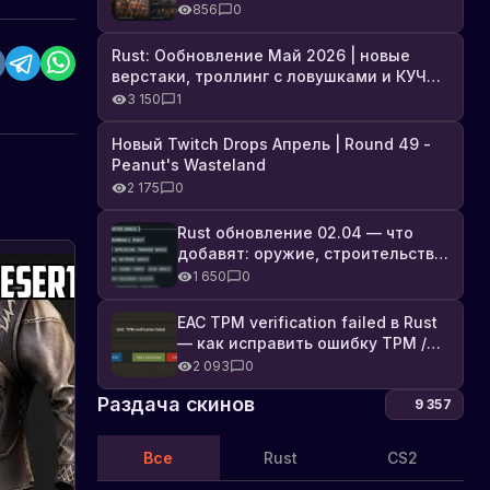
броня, Industrial DLC и полный
856
0
список изменений
Rust: Ообновление Май 2026 | новые
верстаки, троллинг с ловушками и КУЧА
DLC
3 150
1
Новый Twitch Drops Апрель | Round 49 -
Peanut's Wasteland
2 175
0
Rust обновление 02.04 — что
добавят: оружие, строительство,
технологии и Farming 2.5
1 650
0
EAC TPM verification failed в Rust
— как исправить ошибку TPM /
Secure Boot
2 093
0
Раздача скинов
9 357
Все
Rust
CS2