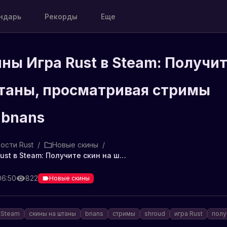
ндарь
Рекорды
Еще
ны Игра Rust в Steam: Получи
штаны, просматривая стримы
 bnans
ости Rust
/
Новые скины
/
Новые скины Игра Rust в Steam: Получите скин на штаны, просматривая стримы стримера bnans
06:50
822
Новые скины
Steam
скины на штаны
bnans
стримы
shroud
игра Rust
полу