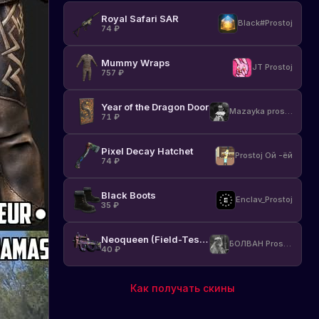
Royal Safari SAR
Black#Prostoj
74
₽
Mummy Wraps
JT Prostoj
757
₽
Year of the Dragon Door
Mazayka prostoj
71
₽
Pixel Decay Hatchet
Prostoj Ой -ёй
74
₽
Black Boots
Enclav_Prostoj
35
₽
Neoqueen (Field-Tested)
БОЛВАН Prostoj
40
₽
Как получать скины