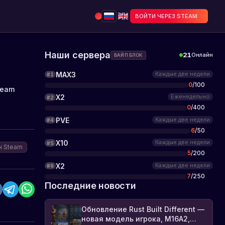
ВОЙТИ ЧЕРЕЗ STEAM
Наши сервера
21
Онлайн
ВАЙП БЛОК
MAX3
Каждые две недели
#
1
0
/
100
team
X2
Еженедельно
#
2
0
/
400
PVE
Каждые две недели
#
4
6
/
50
X10
Каждые две недели
#
5
н Steam
5
/
200
X2
Каждые две недели
#
6
7
/
250
Последние новости
Обновление Rust Built Different —
новая модель игрока, M16A2,