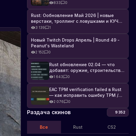
броня, Industrial DLC и полный
833
0
список изменений
Rust: Ообновление Май 2026 | новые
верстаки, троллинг с ловушками и КУЧА
DLC
3 139
1
Новые
Новый Twitch Drops Апрель | Round 49 -
скины
Peanut's Wasteland
в
В
2 152
0
игре
игре
Rust
Rust
Rust обновление 02.04 — что
в
в
добавят: оружие, строительство,
Steam
Steam
технологии и Farming 2.5
появились
1 643
0
новые
скины,
EAC TPM verification failed в Rust
которые
— как исправить ошибку TPM /
позволят
Secure Boot
2 076
0
вам
украсить
Раздача скинов
9 352
и
настроить
Все
Rust
CS2
вашу
базу,