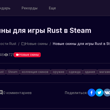
ндарь
Рекорды
Еще
ны для игры Rust в Steam
ости Rust
/
Новые скины
/
Новые скины для игры Rust в S
:46
721
Новые скины
ust
Steam
коллекция скинов
оружие
одежда
здания
магази
0
комментариев
Поделиться: