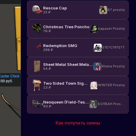
Rescue Cap
67 prostoj
23
₽
Christmas Tree Poncho
паразит Prostoj
76
₽
Redemption SMG
S?E?C?R?E?T
298
₽
Sheet Metal Sheet Metal Door
Ktema Prostoj
54
₽
Two Sided Town Sign Post
W1NTER Prostoj
13
₽
Neoqueen (Field-Tested)
БОЛВАН Prostoj
40
₽
Как получать скины