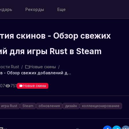
ндарь
Рекорды
Еще
тия скинов - Обзор свежих
й для игры Rust в Steam
ости Rust
/
Новые скины
/
Новая партия скинов - Обзор свежих добавлений для игры Rust в Steam
:07
751
Новые скины
игра Rust
Steam
обновления
дизайн
коллекционирование