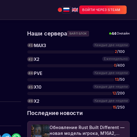
ВОЙТИ ЧЕРЕЗ STEAM
Наши сервера
44
Онлайн
ВАЙП БЛОК
MAX3
Каждые две недели
#
1
2
/
100
X2
Еженедельно
#
2
0
/
400
PVE
Каждые две недели
#
4
13
/
50
X10
Каждые две недели
#
5
12
/
200
X2
Каждые две недели
#
6
15
/
250
Последние новости
Обновление Rust Built Different —
новая модель игрока, M16A2,