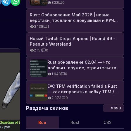
броня, Industrial DLC и полный
832
0
список изменений
Rust: Ообновление Май 2026 | новые
верстаки, троллинг с ловушками и КУЧА
DLC
3 138
1
Новый Twitch Drops Апрель | Round 49 -
Peanut's Wasteland
2 151
0
Rust обновление 02.04 — что
добавят: оружие, строительство,
технологии и Farming 2.5
1 643
0
EAC TPM verification failed в Rust
— как исправить ошибку TPM /
Secure Boot
2 073
0
Раздача скинов
9 350
Все
Rust
CS2