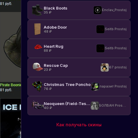
Black Boots
Enclav_Prostoj
35
₽
Adobe Door
Seitb Prostoj
48
₽
Heart Rug
Seitb Prostoj
88
₽
Rescue Cap
67 prostoj
23
₽
Christmas Tree Poncho
паразит Prostoj
76
₽
Neoqueen (Field-Tested)
БОЛВАН Prostoj
40
₽
Как получать скины