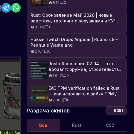
броня, Industrial DLC и полный
845
0
список изменений
Rust: Ообновление Май 2026 | новые
верстаки, троллинг с ловушками и КУЧА
DLC
3 140
1
Новый Twitch Drops Апрель | Round 49 -
Peanut's Wasteland
2 164
0
Rust обновление 02.04 — что
добавят: оружие, строительство,
технологии и Farming 2.5
1 647
0
EAC TPM verification failed в Rust
— как исправить ошибку TPM /
Secure Boot
2 086
0
Раздача скинов
9 353
Все
Rust
CS2