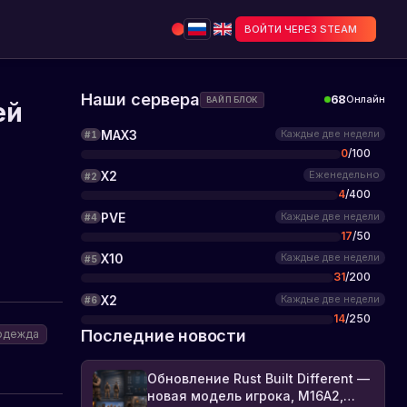
ВОЙТИ ЧЕРЕЗ STEAM
Наши сервера
68
Онлайн
ВАЙП БЛОК
ей
MAX3
Каждые две недели
#
1
0
/
100
X2
Еженедельно
#
2
4
/
400
PVE
Каждые две недели
#
4
17
/
50
X10
Каждые две недели
#
5
31
/
200
X2
Каждые две недели
#
6
14
/
250
Последние новости
одежда
Обновление Rust Built Different —
новая модель игрока, M16A2,