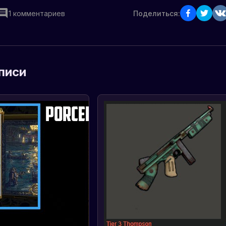
1
комментариев
Поделиться:
писи