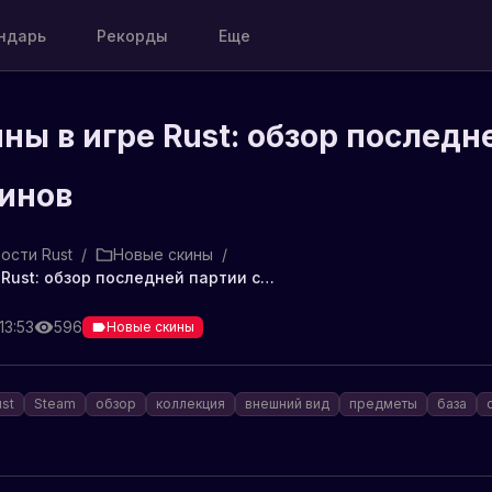
ндарь
Рекорды
Еще
ны в игре Rust: обзор последн
кинов
ости Rust
/
Новые скины
/
Новые скины в игре Rust: обзор последней партии скинов
13:53
596
Новые скины
ust
Steam
обзор
коллекция
внешний вид
предметы
база