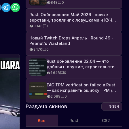
броня, Industrial DLC и полный
848
0
список изменений
Rust: Ообновление Май 2026 | новые
верстаки, троллинг с ловушками и КУЧА
DLC
3 146
1
Новый Twitch Drops Апрель | Round 49 -
Peanut's Wasteland
2 170
0
Rust обновление 02.04 — что
добавят: оружие, строительство,
технологии и Farming 2.5
1 648
0
EAC TPM verification failed в Rust
— как исправить ошибку TPM /
Secure Boot
2 089
0
Раздача скинов
9 354
Все
Rust
CS2