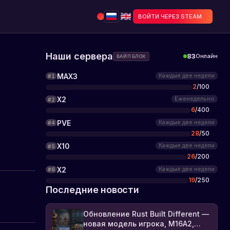
ВОЙТИ ЧЕРЕЗ STEAM
Наши сервера
83
Онлайн
ВАЙП БЛОК
о
MAX3
Каждые две недели
#
1
2
/
100
X2
Еженедельно
#
2
6
/
400
PVE
Каждые две недели
#
4
28
/
50
X10
Каждые две недели
#
5
26
/
200
X2
Каждые две недели
#
6
19
/
250
Последние новости
Обновление Rust Built Different —
новая модель игрока, M16A2,