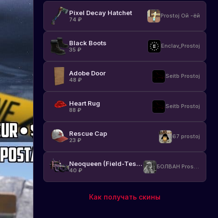
Pixel Decay Hatchet
Prostoj Ой -ёй
74
₽
Black Boots
Enclav_Prostoj
35
₽
Adobe Door
Seitb Prostoj
48
₽
Heart Rug
Seitb Prostoj
88
₽
Rescue Cap
67 prostoj
23
₽
Neoqueen (Field-Tested)
БОЛВАН Prostoj
40
₽
Как получать скины