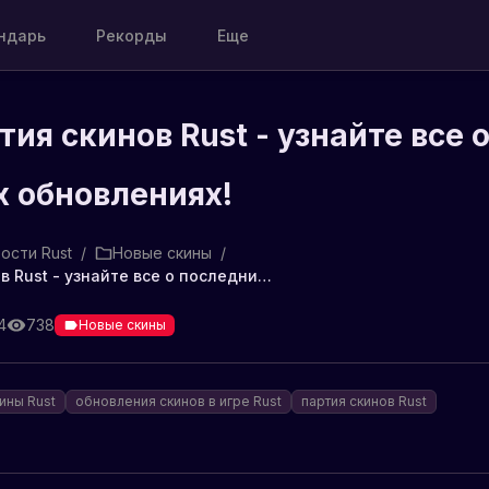
ндарь
Рекорды
Еще
тия скинов Rust - узнайте все 
 обновлениях!
ости Rust
/
Новые скины
/
Новая партия скинов Rust - узнайте все о последних обновлениях!
4
738
Новые скины
ины Rust
обновления скинов в игре Rust
партия скинов Rust