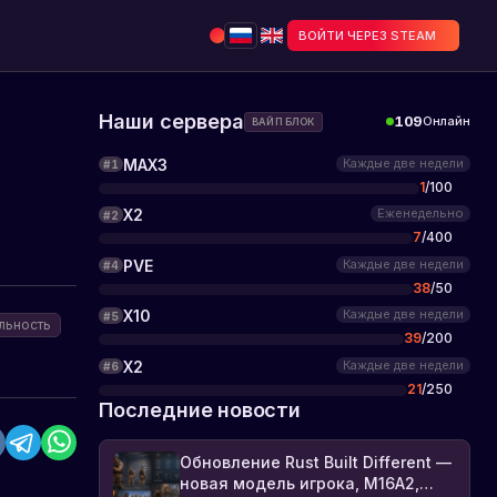
ВОЙТИ ЧЕРЕЗ STEAM
Наши сервера
109
Онлайн
ВАЙП БЛОК
MAX3
Каждые две недели
#
1
1
/
100
X2
Еженедельно
#
2
7
/
400
PVE
Каждые две недели
#
4
38
/
50
X10
Каждые две недели
#
5
льность
39
/
200
X2
Каждые две недели
#
6
21
/
250
Последние новости
Обновление Rust Built Different —
новая модель игрока, M16A2,