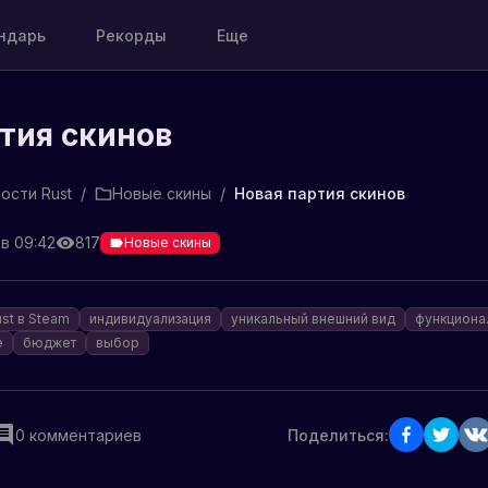
ндарь
Рекорды
Еще
тия скинов
ости Rust
/
Новые скины
/
Новая партия скинов
 в 09:42
817
Новые скины
ust в Steam
индивидуализация
уникальный внешний вид
функциона
е
бюджет
выбор
0
комментариев
Поделиться: