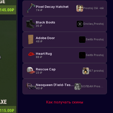
Pixel Decay Hatchet
Prostoj Ой -ёй
74
₽
Black Boots
Enclav_Prostoj
35
₽
Adobe Door
Seitb Prostoj
48
₽
Heart Rug
Seitb Prostoj
88
₽
Rescue Cap
67 prostoj
23
₽
Neoqueen (Field-Tested)
БОЛВАН Prostoj
40
₽
Как получать скины