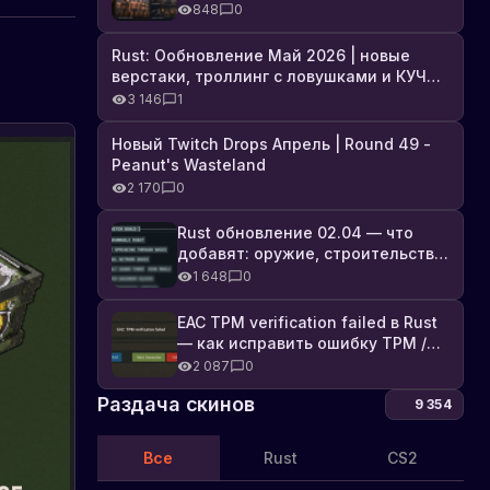
броня, Industrial DLC и полный
848
0
список изменений
Rust: Ообновление Май 2026 | новые
верстаки, троллинг с ловушками и КУЧА
DLC
3 146
1
Новый Twitch Drops Апрель | Round 49 -
Peanut's Wasteland
2 170
0
Rust обновление 02.04 — что
добавят: оружие, строительство,
технологии и Farming 2.5
1 648
0
EAC TPM verification failed в Rust
— как исправить ошибку TPM /
Secure Boot
2 087
0
Раздача скинов
9 354
Все
Rust
CS2