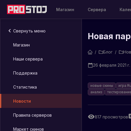
Магазин
Сервера
Кале
Свернуть меню
Новая пар
Магазин
/
Блог
/
Нов
Наши сервера
26 февраля 2021 г.
Поддержка
новые скины
игра R
Статистика
анализ
тестировани
Новости
Правила серверов
817
просмотров
Маркет скинов