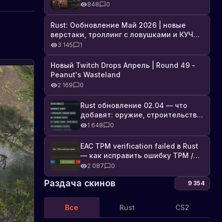
броня, Industrial DLC и полный
848
0
список изменений
Rust: Ообновление Май 2026 | новые
верстаки, троллинг с ловушками и КУЧА
DLC
3 145
1
Новый Twitch Drops Апрель | Round 49 -
Peanut's Wasteland
2 169
0
Rust обновление 02.04 — что
добавят: оружие, строительство,
технологии и Farming 2.5
1 648
0
EAC TPM verification failed в Rust
— как исправить ошибку TPM /
Secure Boot
2 087
0
Раздача скинов
9 354
Все
Rust
CS2