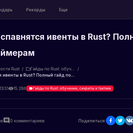
ндарь
Рекорды
Еще
 спавнятся ивенты в Rust? Пол
таймерам
ости Rust
/
Гайды по Rust: обучение, секреты и тактики
/
Как часто спавнятся ивенты в Rust? Полный гайд по таймерам
13:51
15 286
Гайды по Rust: обучение, секреты и тактики
ов
0
комментариев
Поделиться: