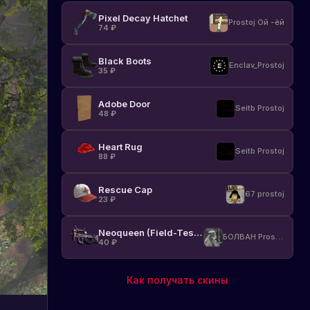
Pixel Decay Hatchet
Prostoj Ой -ёй
74
₽
Black Boots
Enclav_Prostoj
35
₽
Adobe Door
Seitb Prostoj
48
₽
Heart Rug
Seitb Prostoj
88
₽
Rescue Cap
67 prostoj
23
₽
Neoqueen (Field-Tested)
БОЛВАН Prostoj
40
₽
Как получать скины