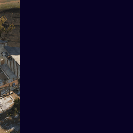
о
ие,
ы
ки