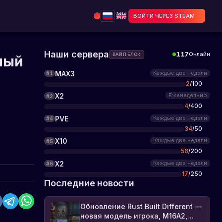
ВОЙТИ ЧЕРЕЗ STEAM
Наши сервера
117
Онлайн
ВАЙП БЛОК
ный
MAX3
Каждые две недели
#
1
2
/
100
X2
Еженедельно
#
2
4
/
400
PVE
Каждые две недели
#
4
34
/
50
X10
Каждые две недели
#
5
56
/
200
X2
Каждые две недели
#
6
17
/
250
Последние новости
Обновление Rust Built Different —
новая модель игрока, M16A2,