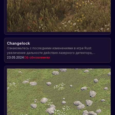
Changelock
Ознакомьтесь с последними изменениями в игре Rust:
увеличение дальности действия лазерного детектора,
увеличение фильтра промышленного конвейера, работы с
23.05.2024
Об обновлениях
наручниками и другие нововведения.