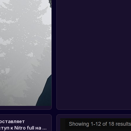
оставляет
п к Nitro full на 1