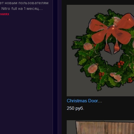
ет новым пользователям
itro full на 1 месяц.
ть эту уникальную
ениях
ровать Nitro на своем