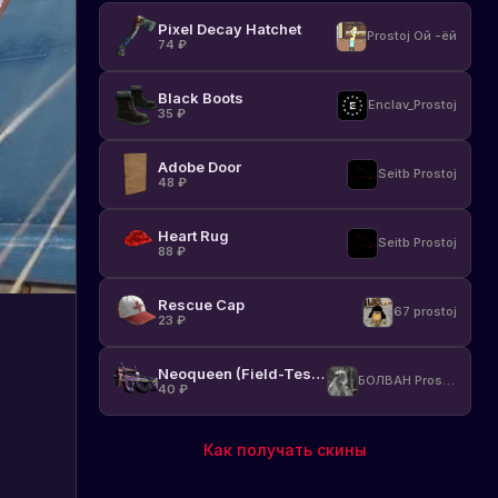
Pixel Decay Hatchet
Prostoj Ой -ёй
74
₽
Black Boots
Enclav_Prostoj
35
₽
Adobe Door
Seitb Prostoj
48
₽
Heart Rug
Seitb Prostoj
88
₽
Rescue Cap
67 prostoj
23
₽
Neoqueen (Field-Tested)
БОЛВАН Prostoj
40
₽
Как получать скины