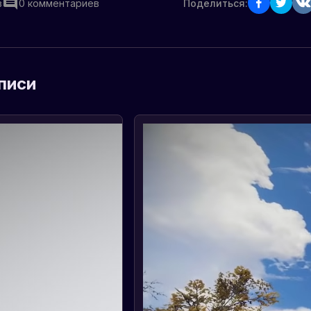
в
0
комментариев
Поделиться:
писи