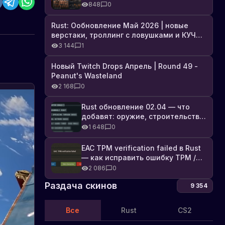
броня, Industrial DLC и полный
848
0
список изменений
Rust: Ообновление Май 2026 | новые
верстаки, троллинг с ловушками и КУЧА
DLC
3 144
1
Новый Twitch Drops Апрель | Round 49 -
Peanut's Wasteland
2 168
0
Rust обновление 02.04 — что
добавят: оружие, строительство,
технологии и Farming 2.5
1 648
0
EAC TPM verification failed в Rust
— как исправить ошибку TPM /
Secure Boot
2 086
0
Раздача скинов
9 354
Все
Rust
CS2