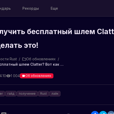
ндарь
Рекорды
Еще
лучить бесплатный шлем Clatt
делать это!
ости Rust
/
Об обновлениях
/
Хотите получить бесплатный шлем Clatter? Вот как сделать это!
4:10
1 004
Об обновлениях
er
гайд
получение
Rust
лайк