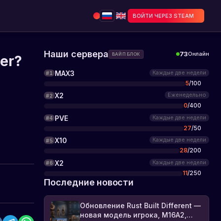
ВОЙТИ ЧЕРЕЗ STEAM
Наши сервера
73
Онлайн
ВАЙП БЛОК
er?
MAX3
Каждые две недели
#
1
5
/
100
X2
Еженедельно
#
2
0
/
400
PVE
Каждые две недели
#
4
27
/
50
X10
Каждые две недели
#
5
28
/
200
X2
Каждые две недели
#
6
11
/
250
Последние новости
Обновление Rust Built Different —
новая модель игрока, M16A2,