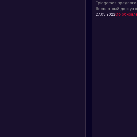
месяц
Epicgames предлага
бесплатный доступ к N
Узнайте, как получи
27.05.2022
Об обновл
возможность активи
аккаунте.