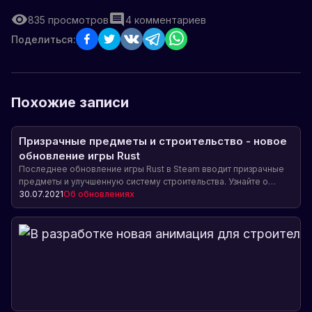
835
просмотров
4
комментариев
Поделиться:
Похожие записи
Призрачные предметы и строительство - новое
обновление игры Rust
Последнее обновление игры Rust в Steam вводит призрачные
предметы и улучшенную систему строительства. Узнайте о
новых возможностях и компромиссах, связанных с этими
30.07.2021
Об обновлениях
изменениями.