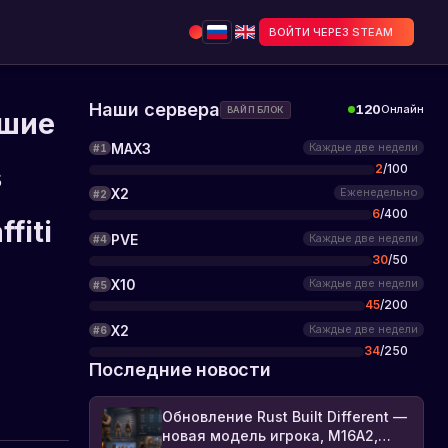
ВОЙТИ ЧЕРЕЗ STEAM
Наши сервера
120
Онлайн
ВАЙП БЛОК
ьшие
MAX3
Каждые две недели
#
1
2
/
100
s
X2
Еженедельно
#
2
6
/
400
fiti
PVE
Каждые две недели
#
4
30
/
50
X10
Каждые две недели
#
5
45
/
200
X2
Каждые две недели
#
6
34
/
250
Последние новости
Обновление Rust Built Different —
новая модель игрока, M16A2,