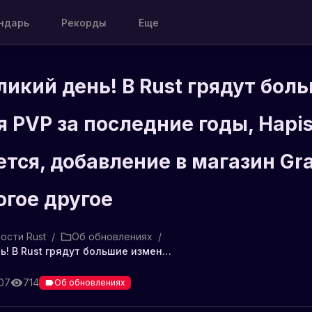
ндарь
Рекорды
Еще
ликий день! В Rust грядут бол
 PVP за последние годы, Hapi
тся, добавление в магазин Graf
огое другое
ости Rust
/
Об обновлениях
/
Завтра великий день! В Rust грядут большие изменения PVP за последние годы, Hapis возвращается, добавление в магазин Graffiti Pack и многое другое
:07
714
Об обновлениях