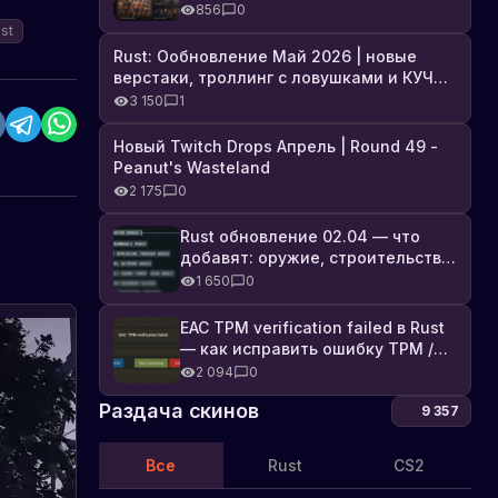
броня, Industrial DLC и полный
856
0
список изменений
st
Rust: Ообновление Май 2026 | новые
верстаки, троллинг с ловушками и КУЧА
DLC
3 150
1
Новый Twitch Drops Апрель | Round 49 -
Peanut's Wasteland
2 175
0
Rust обновление 02.04 — что
добавят: оружие, строительство,
технологии и Farming 2.5
1 650
0
EAC TPM verification failed в Rust
Обновление
— как исправить ошибку TPM /
баланса
Secure Boot
2 094
0
PvP
В
игре
в
Раздача скинов
9 357
Rust
игре
выпущено
Rust:
обновление
Все
Rust
CS2
устранение
баланса