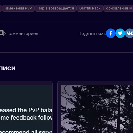
изменения PVP
Hapis возвращается
Graffiti Pack
обновления Ru
2
комментариев
Поделиться:
писи