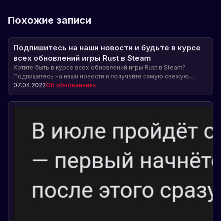
Похожие записи
Подпишитесь на наши новости и будьте в курсе
всех обновлений игры Rust в Steam
Хотите быть в курсе всех обновлений игры Rust в Steam?
Подпишитесь на наши новости и получайте самую свежую
информацию о новых функциях, изменениях геймплея и других
07.04.2022
Об обновлениях
интересных обновлениях игры! Будьте впереди всех и имейте
эксклюзивный доступ!